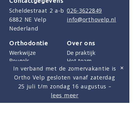
Contactgegevens
Scheldestraat 2 a-b
026-3622849
6882 NE Velp
info@orthovelp.nl
Nederland
Orthodontie
Over ons
Werkwijze
De praktijk
Beugels
Het team
×
In verband met de zomervakantie is
Financiën
Blog
Vacatures
Ortho Velp gesloten vanaf zaterdag
25 juli t/m zondag 16 augustus –
Social media
lees meer
Cookiebeleid