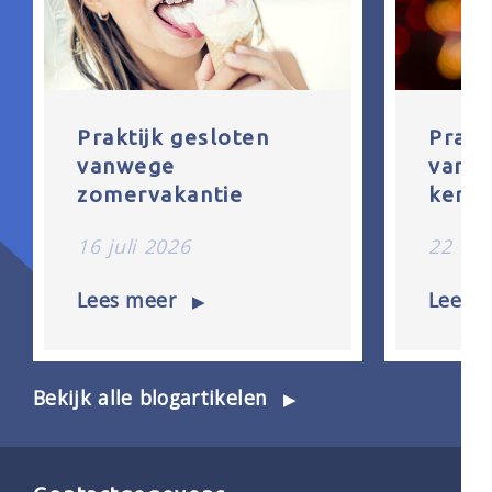
Praktijk gesloten
Prakt
vanwege
vanw
zomervakantie
kerst
16 juli 2026
22 de
Lees meer
Lees 
Bekijk alle blogartikelen